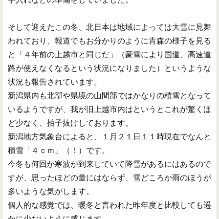
そして迎えたこの冬、北日本は地域によっては大雪に見舞
われており、報道でもお分かりのように青森の様子を見る
と「４年前の上越市と同じだ」（豪雪により国道、高速道
路が使えなくなるという状況になりました）というような
状況も報告されています。
新潟県内も北部や県境の山間部ではかなりの積雪となって
いるようですが、我が旧上越市内はというとこれが驚くほ
ど少なく、拍子抜けしております。
新潟地方気象台によると、１月２１日１１時現在でなんと
積雪「４ｃｍ」（！）です。
今冬も何回か寒波が到来していて降雪があるにはあるので
すが、思ったほどの量にはならず、雪どころか雨のほうが
多いような気がします。
個人的な感覚では、暖冬と言われた昨年度と比較しても遥
かに少ないように感じます。