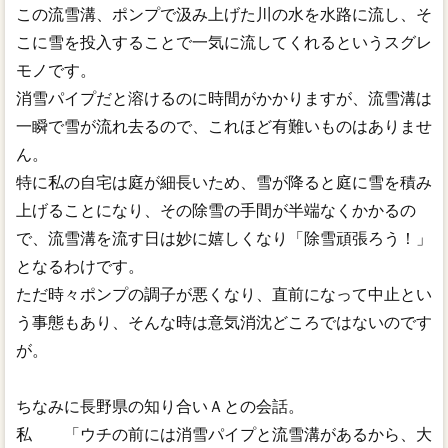
この流雪溝、ポンプで汲み上げた川の水を水路に流し、そ
こに雪を投入することで一気に流してくれるというスグレ
モノです。
消雪パイプだと溶けるのに時間がかかりますが、流雪溝は
一瞬で雪が流れ去るので、これほど有難いものはありませ
ん。
特に私の自宅は庭が細長いため、雪が降ると庭に雪を積み
上げることになり、その除雪の手間が半端なくかかるの
で、流雪溝を流す日は妙に嬉しくなり「除雪頑張ろう！」
となるわけです。
ただ時々ポンプの調子が悪くなり、直前になって中止とい
う事態もあり、そんな時は意気消沈どころではないのです
が。
ちなみに長野県の知り合いＡとの会話。
私 「ウチの前には消雪パイプと流雪溝があるから、大