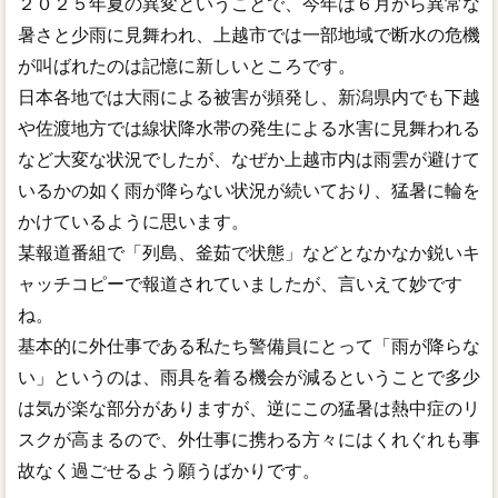
２０２５年夏の異変ということで、今年は６月から異常な
暑さと少雨に見舞われ、上越市では一部地域で断水の危機
が叫ばれたのは記憶に新しいところです。
日本各地では大雨による被害が頻発し、新潟県内でも下越
や佐渡地方では線状降水帯の発生による水害に見舞われる
など大変な状況でしたが、なぜか上越市内は雨雲が避けて
いるかの如く雨が降らない状況が続いており、猛暑に輪を
かけているように思います。
某報道番組で「列島、釜茹で状態」などとなかなか鋭いキ
ャッチコピーで報道されていましたが、言いえて妙です
ね。
基本的に外仕事である私たち警備員にとって「雨が降らな
い」というのは、雨具を着る機会が減るということで多少
は気が楽な部分がありますが、逆にこの猛暑は熱中症のリ
スクが高まるので、外仕事に携わる方々にはくれぐれも事
故なく過ごせるよう願うばかりです。