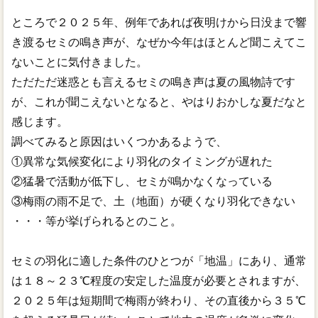
ところで２０２５年、例年であれば夜明けから日没まで響
き渡るセミの鳴き声が、なぜか今年はほとんど聞こえてこ
ないことに気付きました。
ただただ迷惑とも言えるセミの鳴き声は夏の風物詩です
が、これが聞こえないとなると、やはりおかしな夏だなと
感じます。
調べてみると原因はいくつかあるようで、
①異常な気候変化により羽化のタイミングが遅れた
②猛暑で活動が低下し、セミが鳴かなくなっている
③梅雨の雨不足で、土（地面）が硬くなり羽化できない
・・・等が挙げられるとのこと。
セミの羽化に適した条件のひとつが「地温」にあり、通常
は１８～２３℃程度の安定した温度が必要とされますが、
２０２５年は短期間で梅雨が終わり、その直後から３５℃