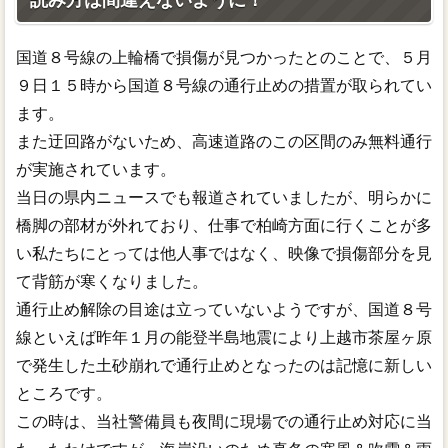
読み方は間違えないように！
国道８号線の上輪橋で損傷が見つかったとのことで、５月
９日１５時から国道８号線の通行止めの措置が取られてい
ます。
また迂回路がないため、高速道路のこの区間のみ無料通行
が実施されています。
当日の県内ニュースでも報道されていましたが、明らかに
橋脚の部材が外れており、仕事で柏崎方面に行くことが多
い私たちにとっては他人事ではなく、映像で損傷部分を見
て背筋が寒くなりました。
通行止め解除の目途は立っていないようですが、国道８号
線といえば昨年１月の能登半島地震により上越市茶屋ヶ原
で発生した土砂崩れで通行止めとなったのは記憶に新しい
ところです。
この時は、当社警備員も夜間に現場での通行止め対応に当