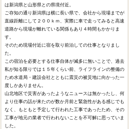
は新潟県と山形県との県境付近。
ご存知の通り新潟県は横に長い県で、会社から現場までが
直線距離にして２００ｋｍ、実際に車で走ってみると高速
道路から現場が離れている関係もあり４時間もかかりま
す。
そのため現場付近に宿を取り前泊しての仕事となりまし
た。
この宿泊を必要とする仕事自体が滅多に無いことで、過去
私が知る限りでは１５年くらい前、ライフラインの整備の
ため水道局・建設会社とともに震災の被災地に向かった一
度しかありません。
山北地区で災害があったようなニュースは無かったし、何
より仕事の話が来たのが数か月前と緊急性がある感じでも
なく、もともと予定して行われた工事であったため、その
工事が地元の業者で行われないことを不可解に思っていま
した。