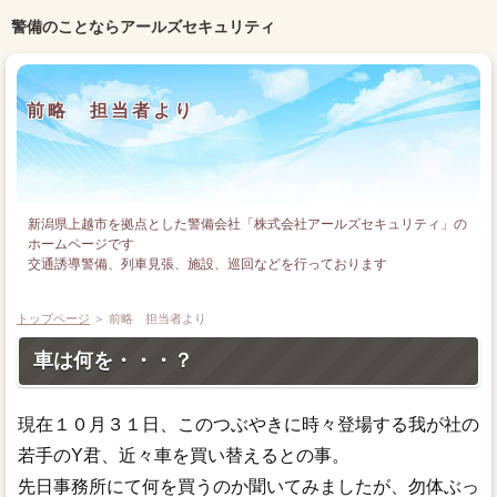
警備のことならアールズセキュリティ
前略 担当者より
新潟県上越市を拠点とした警備会社「株式会社アールズセキュリティ」の
ホームページです
交通誘導警備、列車見張、施設、巡回などを行っております
警備員募集中！
トップページ
＞ 前略 担当者より
車は何を・・・？
現在１０月３１日、このつぶやきに時々登場する我が社の
若手のY君、近々車を買い替えるとの事。
先日事務所にて何を買うのか聞いてみましたが、勿体ぶっ