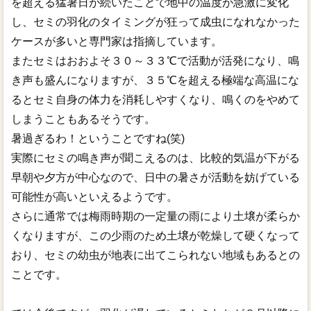
を超える猛暑日が続いたことで地中の温度が急激に変化
し、セミの羽化のタイミングが狂って成虫になれなかった
ケースが多いと専門家は指摘しています。
またセミはおおよそ３０～３３℃で活動が活発になり、鳴
き声も盛んになりますが、３５℃を超える極端な高温にな
るとセミ自身の体力を消耗しやすくなり、鳴くのをやめて
しまうこともあるそうです。
暑過ぎるわ！ということですね(笑)
実際にセミの鳴き声が聞こえるのは、比較的気温が下がる
早朝や夕方が中心なので、日中の暑さが活動を妨げている
可能性が高いといえるようです。
さらに通常では梅雨時期の一定量の雨により土壌が柔らか
くなりますが、この少雨のため土壌が乾燥して硬くなって
おり、セミの幼虫が地表に出てこられない地域もあるとの
ことです。