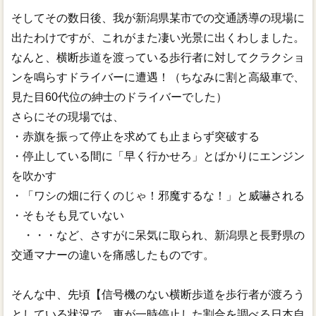
そしてその数日後、我が新潟県某市での交通誘導の現場に
出たわけですが、これがまた凄い光景に出くわしました。
なんと、横断歩道を渡っている歩行者に対してクラクショ
ンを鳴らすドライバーに遭遇！（ちなみに割と高級車で、
見た目60代位の紳士のドライバーでした）
さらにその現場では、
・赤旗を振って停止を求めても止まらず突破する
・停止している間に「早く行かせろ」とばかりにエンジン
を吹かす
・「ワシの畑に行くのじゃ！邪魔するな！」と威嚇される
・そもそも見ていない
・・・など、さすがに呆気に取られ、新潟県と長野県の
交通マナーの違いを痛感したものです。
そんな中、先頃【信号機のない横断歩道を歩行者が渡ろう
としている状況で、車が一時停止した割合を調べる日本自