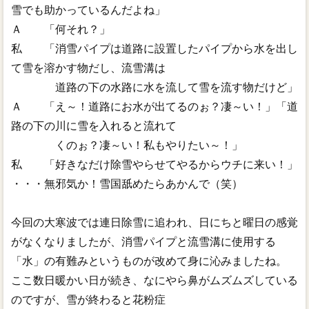
雪でも助かっているんだよね」
Ａ 「何それ？」
私 「消雪パイプは道路に設置したパイプから水を出し
て雪を溶かす物だし、流雪溝は
道路の下の水路に水を流して雪を流す物だけど」
Ａ 「え～！道路にお水が出てるのぉ？凄～い！」「道
路の下の川に雪を入れると流れて
くのぉ？凄～い！私もやりたい～！」
私 「好きなだけ除雪やらせてやるからウチに来い！」
・・・無邪気か！雪国舐めたらあかんで（笑）
今回の大寒波では連日除雪に追われ、日にちと曜日の感覚
がなくなりましたが、消雪パイプと流雪溝に使用する
「水」の有難みというものが改めて身に沁みましたね。
ここ数日暖かい日が続き、なにやら鼻がムズムズしている
のですが、雪が終わると花粉症