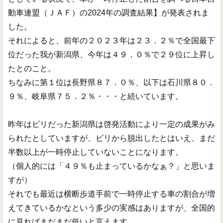
動車連盟（ＪＡＦ）の2024年の調査結果】が発表されま
した。
それによると、前年の２０２３年は２３．２％で全国最下
位だった我が新潟県、今年は４９．０％で２９位に上昇し
たとのこと。
ちなみに第１位は長野県８７．０％、以下は石川県８０．
９％、岐阜県７５．２％・・・と続いています。
昨年はビリだった新潟県は啓発活動により一定の成果がみ
られたとしていますが、ビリから脱出したとはいえ、まだ
半数以上が一時停止していないことになります。
（個人的には「４９％も止まっているかなぁ？」と思いま
すが）
それでも最近は横断歩道手前で一時停止する車の割合が増
えてきているかなという多少の実感はありますが、全国的
に見ればまだまだ低いと言えます。