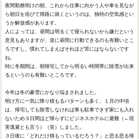
夜間勤務明けの朝、これから仕事に向かう人や車を見なが
ら朝日を浴びて帰路に就くというのは、独特の空気感とい
うか解放感があります。
人によっては、昼間は明るくて寝られないから嫌だという
意見もありますが、逆に昼間に行動できるのも有難いとこ
ろですし、慣れてしまえばそれほど苦にはならないです
ね。
特に冬期間は、朝帰宅してから明るい時間帯に除雪が出来
るというのも有難いところです。
今年は冬の豪雪にかなり悩まされました。
明け方に一気に降り積もるパターンも多く、１月の中頃
は、帰宅しても除雪しなければ車も駐車できず家にも入れ
ないため３日間ほど帰らずにビジネスホテルに避難（←現
実逃避とも言う）（笑）しました。
３日後に「どれだけ積もっているだろう？」と恐る恐る帰